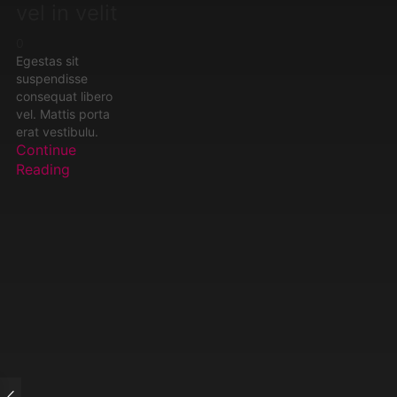
vel in velit
0
Egestas sit
suspendisse
consequat libero
vel. Mattis porta
erat vestibulu.
Continue
Reading