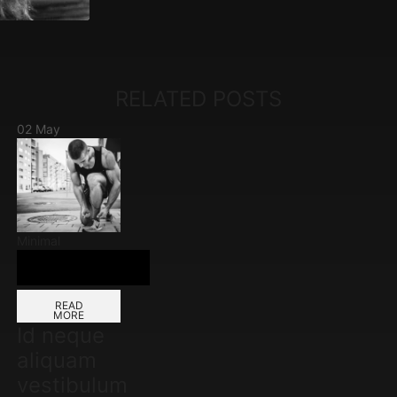
RELATED POSTS
02
May
Minimal
READ
MORE
Id neque
aliquam
vestibulum