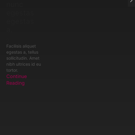
nunc
egestas
egestas
a.
0
Facilisis aliquet
egestas a, tellus
sollicitudin. Amet
nibh ultrices id eu
tortor.
Continue
Reading