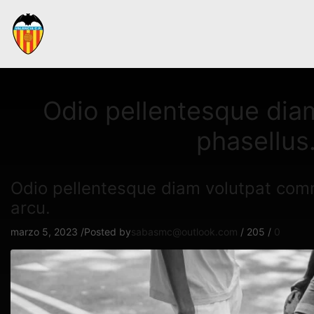
Odio pellentesque dia
phasellus.
Odio pellentesque diam volutpat commo
arcu.
marzo 5, 2023
/
Posted by
sabasmc@outlook.com
/
205
/
0