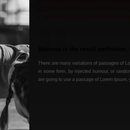
Maecenas euismod quam nulla, at imperdie
Curabitur a facilisis dolor. Vivamus nec f
Maecenas lacus dui, consequat non pretium
Success is the result perfection, 
There are many variations of passages of Lor
in some form, by injected humour, or random
are going to use a passage of Lorem Ipsum,