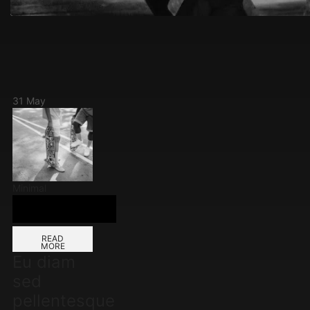
31
May
Minimal
READ
MORE
Eu diam
sed
pellentesque