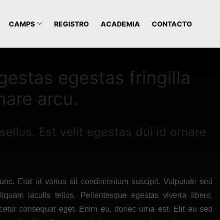
CAMPS
REGISTRO
ACADEMIA
CONTACTO
stas egestas fringilla
rnare arcu.
llus. Est velit egestas dui id ornare
unc. Erat at varius sit condimentum suscipit. Vulputate sed
iquam iaculis tellus. Pellentesque egestas viverra libero,
cetur consequat eget. Enim eu, donec urna est. Elit eu sed