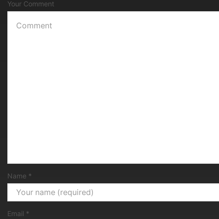
Your Comment
Name
*
Email
*