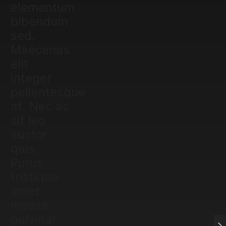
elementum
bibendum
sed.
Maecenas
elit
integer
pellentesque
at. Nec ac
sit leo
auctor
quis.
Purus
tristique
amet
massa
pulvinar