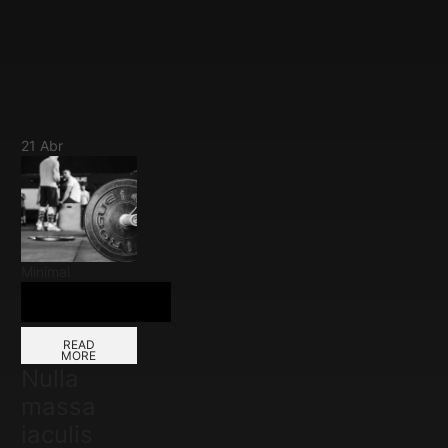
21
Abr
Minimal
READ
MORE
Nulla
massa
iaculis