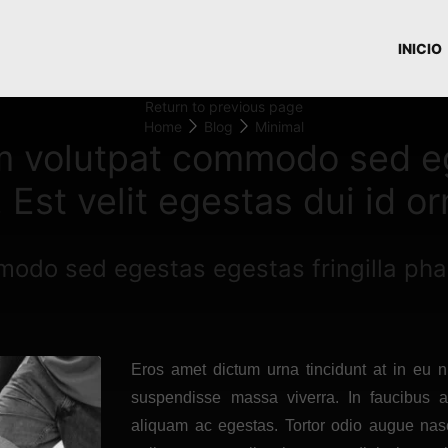
INICIO
Return to previous page
Home
Blog
Minimal
m volutpat commodo sed ege
 Est velit egestas dui id o
do sed egestas egestas fringilla phase
Eros amet dictum urna tincidunt at in eu n
suspendisse massa viverra. In faucibus al
aliquam ac egestas. Tortor odio augue nas