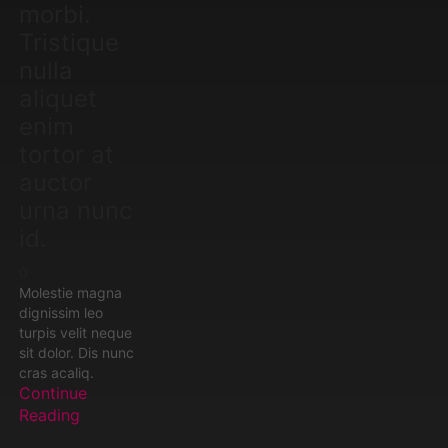
morbi.
Tristique
nulla
aliquet
enim
tortor at
auctor
urna nunc
id.
0
Molestie magna
dignissim leo
turpis velit neque
sit dolor. Dis nunc
cras acaliq.
Continue
Reading