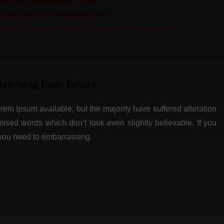
t ante pellentesque mattis.
aucibus ante, in malesuada nibh.
 et, convallis nec nulla. Quisque in nibh a quam.
learning from failure.
em Ipsum available, but the majority have suffered alteration
ised words which don’t look even slightly believable. If you
 you need to embarrassing.