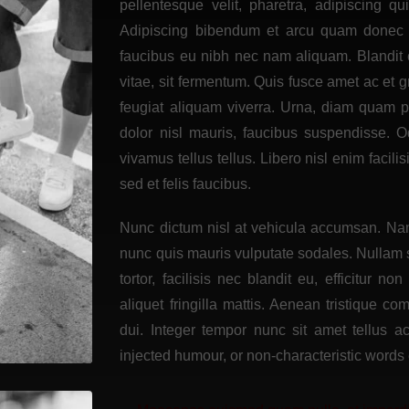
pellentesque velit, pharetra, adipiscing q
Adipiscing bibendum et arcu quam donec s
faucibus eu nibh nec nam aliquam. Blandit cr
vitae, sit fermentum. Quis fusce amet ac et g
feugiat aliquam viverra. Urna, diam quam 
dolor nisl mauris, faucibus suspendisse. O
vivamus tellus tellus. Libero nisl enim faci
sed et felis faucibus.
Nunc dictum nisl at vehicula accumsan. Nam 
nunc quis mauris vulputate sodales. Nullam so
tortor, facilisis nec blandit eu, efficitur n
aliquet fringilla mattis. Aenean tristique
dui. Integer tempor nunc sit amet tellus 
injected humour, or non-characteristic words 