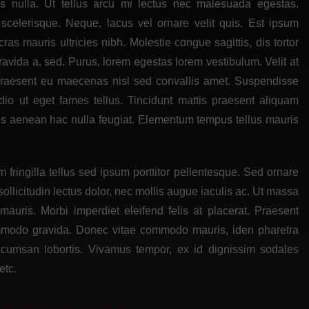
uis nulla. Ut tellus arcu mi lectus nec malesuada egestas.
celerisque. Neque, lacus vel ornare velit quis. Est ipsum
as mauris ultricies nibh. Molestie congue sagittis, dis tortor
ravida a, sed. Purus, lorem egestas lorem vestibulum. Velit at
praesent eu maecenas nisl sed convallis amet. Suspendisse
dio ut eget fames tellus. Tincidunt mattis praesent aliquam
lisis aenean hac nulla feugiat. Elementum tempus tellus mauris
fringilla tellus sed ipsum porttitor pellentesque. Sed ornare
llicitudin lectus dolor, nec mollis augue iaculis ac. Ut massa
on mauris. Morbi imperdiet eleifend felis at placerat. Praesent
 commodo gravida. Donec vitae commodo mauris, iden pharetra
accumsan lobortis. Vivamus tempor, ex id dignissim sodales
etc.