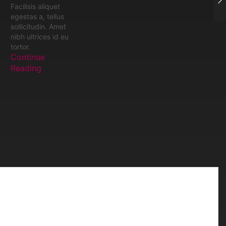
Facilisis aliquet
egestas a, tellus
sollicitudin. Amet
nibh ultrices id eu
tortor.
Continue
Reading