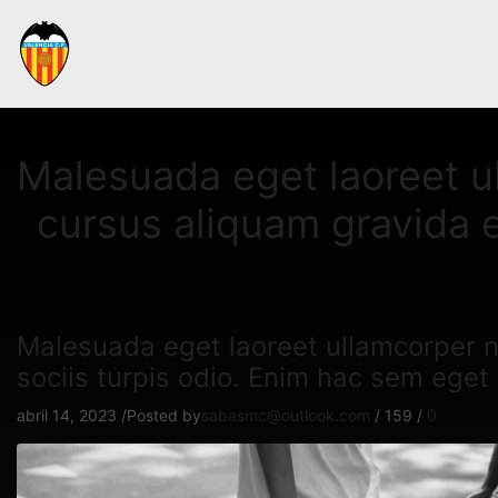
Malesuada eget laoreet ul
cursus aliquam gravida e
Malesuada eget laoreet ullamcorper ni
sociis turpis odio. Enim hac sem ege
abril 14, 2023
/
Posted by
sabasmc@outlook.com
/
159
/
0