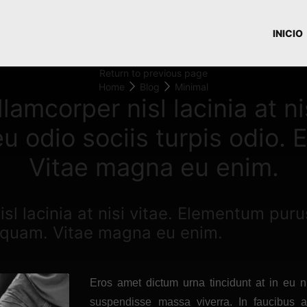
INICIO
Return to previous page
Home
Blog
Minimal
lamcorper nisl lacinia at n
u odio sociis turpis odio
Vitae magna eu enim.
sl lacinia at nisi vitae. Elementum pur
t quam. Vitae magna eu enim.
Eros amet dictum urna tincidunt at in eu n
suspendisse massa viverra. In faucibus al