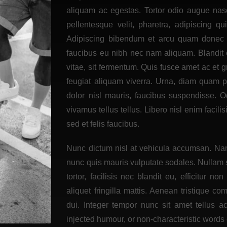
aliquam ac egestas. Tortor odio augue nas
pellentesque velit, pharetra, adipiscing q
Adipiscing bibendum et arcu quam donec s
faucibus eu nibh nec nam aliquam. Blandit cr
vitae, sit fermentum. Quis fusce amet ac et g
feugiat aliquam viverra. Urna, diam quam 
dolor nisl mauris, faucibus suspendisse. O
vivamus tellus tellus. Libero nisl enim faci
sed et felis faucibus.
Nunc dictum nisl at vehicula accumsan. Nam 
nunc quis mauris vulputate sodales. Nullam so
tortor, facilisis nec blandit eu, efficitur n
aliquet fringilla mattis. Aenean tristique
dui. Integer tempor nunc sit amet tellus 
injected humour, or non-characteristic words 