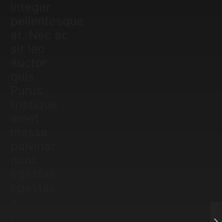
integer
pellentesque
at. Nec ac
sit leo
auctor
quis.
Purus
tristique
amet
massa
pulvinar
nunc
egestas
egestas
a.
0