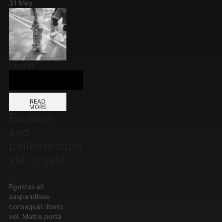
31
May
Minimal
READ
MORE
Eu diam
sed
pellentesque
vel in velit
0
Egestas sit
suspendisse
consequat libero
vel. Mattis porta