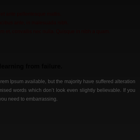
t ante pellentesque mattis.
aucibus ante, in malesuada nibh.
 et, convallis nec nulla. Quisque in nibh a quam.
learning from failure.
em Ipsum available, but the majority have suffered alteration
ised words which don’t look even slightly believable. If you
 you need to embarrassing.