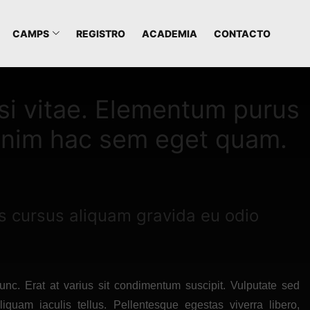
CAMPS
REGISTRO
ACADEMIA
CONTACTO
isi vitae. Elementum purus
. Enim hac sem eget quam.
us cursus aliquam gravida eu odio
unc. Erat at varius sit condimentum suscipit. Vulputate sed
iquam iaculis tellus. Pellentesque egestas viverra libero,