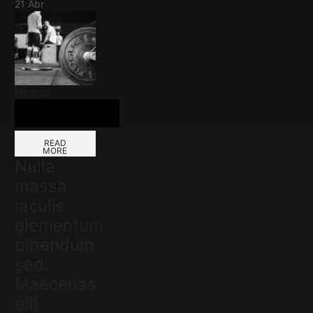
21
Abr
Minimal
READ
MORE
Nulla
massa
iaculis
elementum
bibendum
sed.
Maecenas
elit