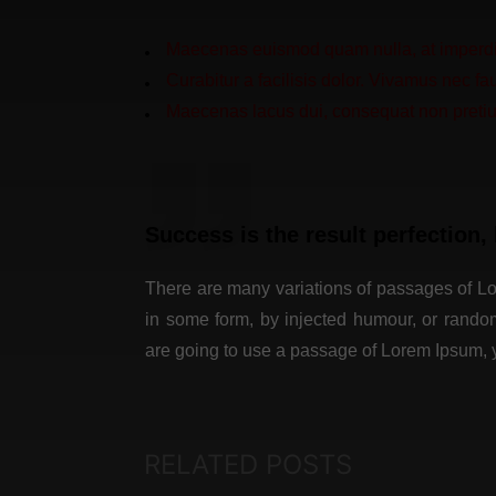
Maecenas euismod quam nulla, at imperdie
Curabitur a facilisis dolor. Vivamus nec f
Maecenas lacus dui, consequat non pretium
Success is the result perfection, 
There are many variations of passages of Lor
in some form, by injected humour, or random
are going to use a passage of Lorem Ipsum,
RELATED POSTS