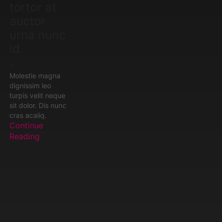
tortor at
auctor
urna nunc
id.
0
Molestie magna
dignissim leo
turpis velit neque
sit dolor. Dis nunc
cras acaliq.
Continue
Reading