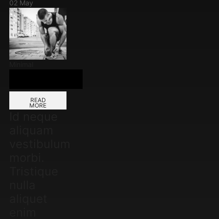
02
May
Minimal
READ
MORE
Id neque
aliquam
vestibulum
morbi.
Tristique
nulla
aliquet
enim