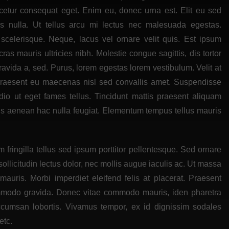
cetur consequat eget. Enim eu, donec urna est. Elit eu sed
uis nulla. Ut tellus arcu mi lectus nec malesuada egestas.
celerisque. Neque, lacus vel ornare velit quis. Est ipsum
as mauris ultricies nibh. Molestie congue sagittis, dis tortor
ravida a, sed. Purus, lorem egestas lorem vestibulum. Velit at
praesent eu maecenas nisl sed convallis amet. Suspendisse
dio ut eget fames tellus. Tincidunt mattis praesent aliquam
lisis aenean hac nulla feugiat. Elementum tempus tellus mauris
fringilla tellus sed ipsum porttitor pellentesque. Sed ornare
llicitudin lectus dolor, nec mollis augue iaculis ac. Ut massa
on mauris. Morbi imperdiet eleifend felis at placerat. Praesent
 commodo gravida. Donec vitae commodo mauris, iden pharetra
accumsan lobortis. Vivamus tempor, ex id dignissim sodales
etc.