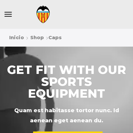
Inicio
Shop
Caps
GET FIT WITH OUR
SPORTS
EQUIPMENT
Quam est habitasse tortor nunc. Id
aenean eget aenean du.