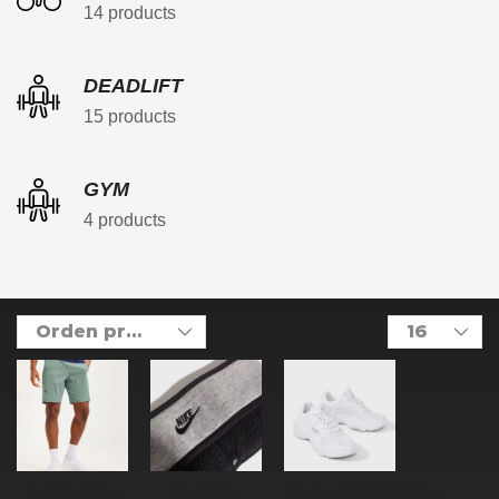
14 products
DEADLIFT
15 products
GYM
4 products
ActiveSip
AirFlow
DynamicMotion