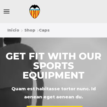
Inicio
Shop
Caps
GET FIT WITH OUR
SPORTS
EQUIPMENT
Quam est habitasse tortor nunc. Id
aenean eget aenean du.